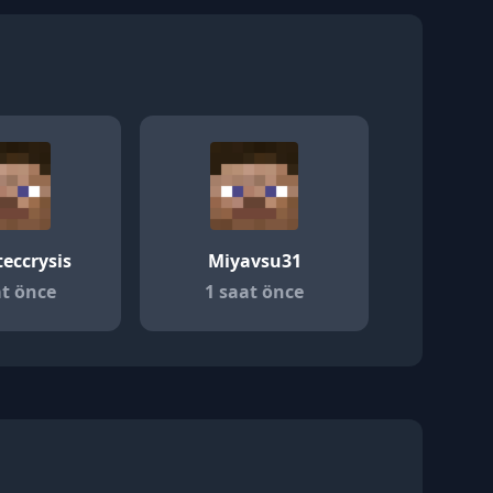
eccrysis
Miyavsu31
at önce
1 saat önce