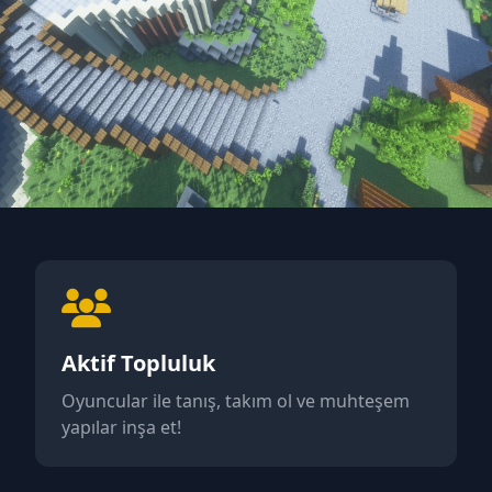
rk
 ve harika bir topluluk ile
Aktif Topluluk
Oyuncular ile tanış, takım ol ve muhteşem
yapılar inşa et!
leri