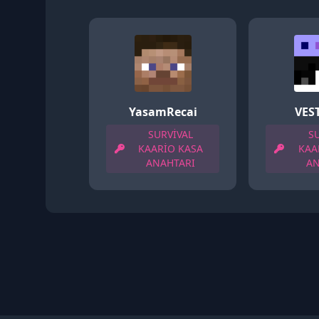
YasamRecai
VES
SURVİVAL
S
KAARİO KASA
KAA
ANAHTARI
AN