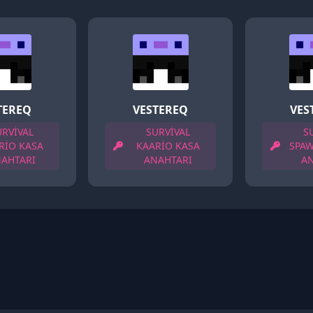
TEREQ
VESTEREQ
VES
URVİVAL
SURVİVAL
S
RİO KASA
KAARİO KASA
SPA
AHTARI
ANAHTARI
A