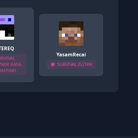
TEREQ
YasamRecai
URVİVAL
WNER KASA
SURVİVAL ELİTRA
NAHTARI