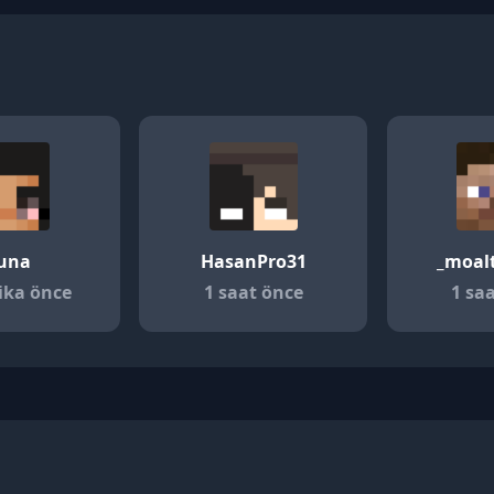
luna
HasanPro31
_moalt
ika önce
1 saat önce
1 sa