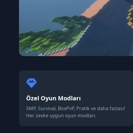
Kaario Netwo
Benzersiz oyun deneyimi, özel sistemler
Özel Oyun Modları
Minecraft'ın tadını çıkarın.
SMP, Survival, BoxPvP, Pratik ve daha fazlası!
Her zevke uygun oyun modları.
Hemen Başla
Sunucu Bilgi